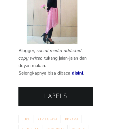
Blogger,
social media addicted
,
copy writer,
tukang jalan-jalan dan
doyan makan.
Selengkapnya bisa dibaca
disini
.
LABELS
BUKU
CERITA SAYA
KDRAMA
KILAS FILM
KOMUNITAS
KULINER