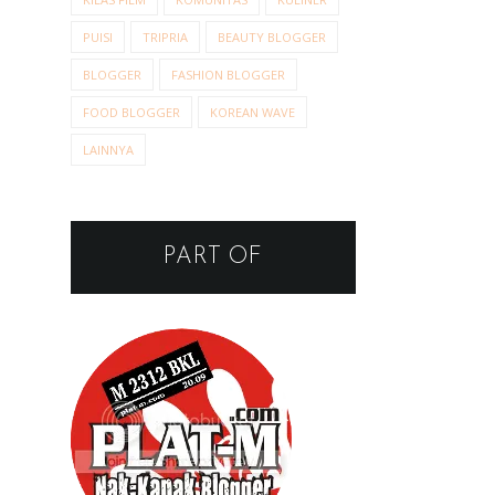
PUISI
TRIPRIA
BEAUTY BLOGGER
BLOGGER
FASHION BLOGGER
FOOD BLOGGER
KOREAN WAVE
LAINNYA
PART OF