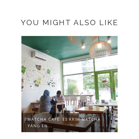
YOU MIGHT ALSO LIKE
MATCHA CAFE: ES KRIM MATCHA
3 AL
YANG EN...
BERK