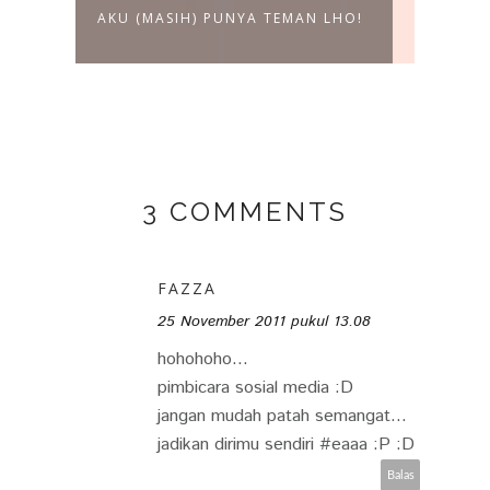
AKU (MASIH) PUNYA TEMAN LHO!
DAHS
ELF 
3 COMMENTS
FAZZA
25 November 2011 pukul 13.08
hohohoho...
pimbicara sosial media :D
jangan mudah patah semangat...
jadikan dirimu sendiri #eaaa :P :D
Balas