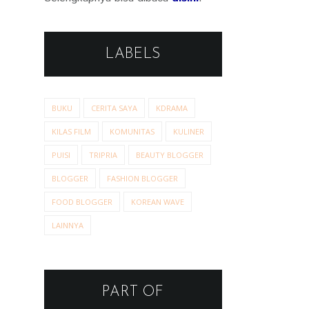
LABELS
BUKU
CERITA SAYA
KDRAMA
KILAS FILM
KOMUNITAS
KULINER
PUISI
TRIPRIA
BEAUTY BLOGGER
BLOGGER
FASHION BLOGGER
FOOD BLOGGER
KOREAN WAVE
LAINNYA
PART OF