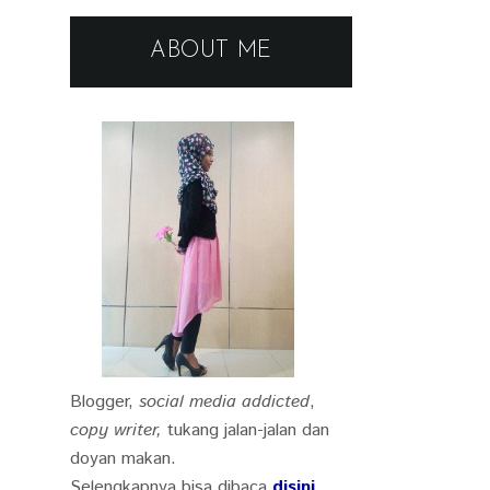
ABOUT ME
Blogger,
social media addicted
,
copy writer,
tukang jalan-jalan dan
doyan makan.
Selengkapnya bisa dibaca
disini
.