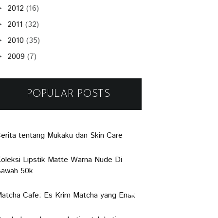
2012
(16)
►
2011
(32)
►
2010
(35)
►
2009
(7)
►
POPULAR POSTS
erita tentang Mukaku dan Skin Care
oleksi Lipstik Matte Warna Nude Di
awah 50k
atcha Cafe: Es Krim Matcha yang Enak