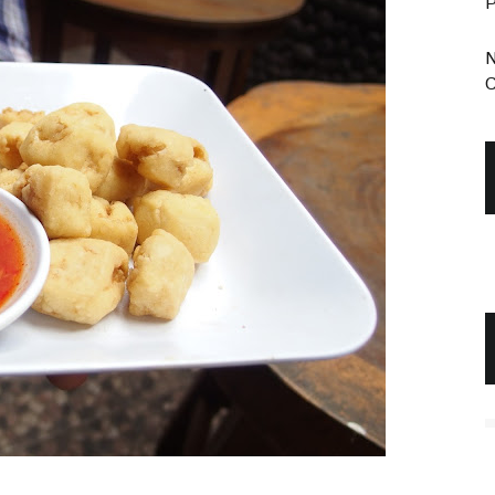
P
N
C