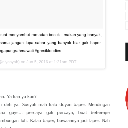
at buat menyambut ramadan besok. makan yang banyak,
. sama jangan lupa sabar yang banyak biar gak baper.
ngapungrahmawati #gresikfoodies
(@niyasyah) on
Jun 5, 2016 at 1:21am PDT
an. Ya kan ya kan?
an deh ya. Susyah mah kalo doyan baper. Mendingan
aaa guys... percaya gak percaya, buat
beberapa
ambungan loh. Kalau baper, bawaannya jadi laper. Nah