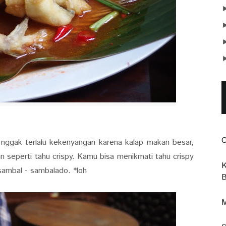
C
 nggak terlalu kekenyangan karena kalap makan besar,
an seperti tahu crispy. Kamu bisa menikmati tahu crispy
K
 sambal - sambalado. *loh
B
M