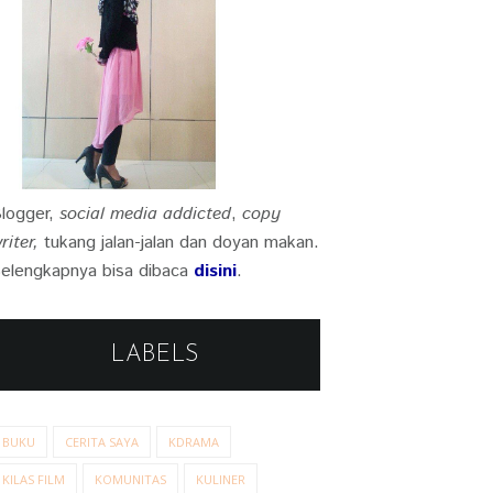
logger,
social media addicted
,
copy
riter,
tukang jalan-jalan dan doyan makan.
elengkapnya bisa dibaca
disini
.
LABELS
BUKU
CERITA SAYA
KDRAMA
KILAS FILM
KOMUNITAS
KULINER