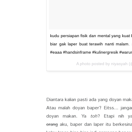
kudu persiapan fisik dan mental yang ku
biar gak laper buat terawih nanti malam
#eaaa #handsinframe #kulinergresik #waru
A photo posted by niyasyah 
Diantara kalian pasti ada yang doyan mak
Atau malah doyan baper? Eitss... jang
doyan makan. Ya
toh
? Etapi nih y
orang
aku, baper dan laper itu berkesin