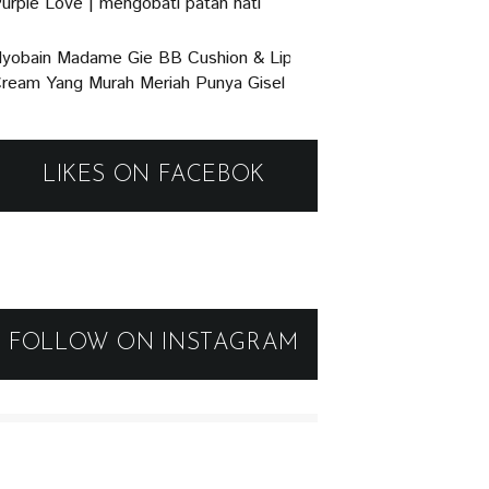
urple Love | mengobati patah hati
yobain Madame Gie BB Cushion & Lip
ream Yang Murah Meriah Punya Gisel
LIKES ON FACEBOK
FOLLOW ON INSTAGRAM