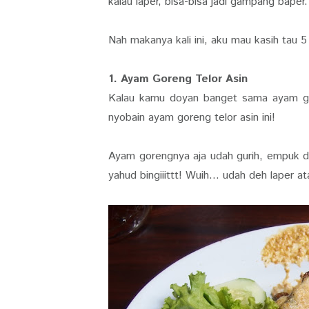
kalau laper, bisa-bisa jadi gampang baper.
Nah makanya kali ini, aku mau kasih tau
1. Ayam Goreng Telor Asin
Kalau kamu doyan banget sama ayam gor
nyobain ayam goreng telor asin ini!
Ayam gorengnya aja udah gurih, empuk da
yahud bingiiittt! Wuih... udah deh laper a