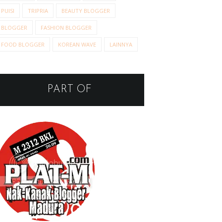
PUISI
TRIPRIA
BEAUTY BLOGGER
BLOGGER
FASHION BLOGGER
FOOD BLOGGER
KOREAN WAVE
LAINNYA
PART OF