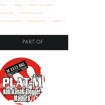
PUISI
TRIPRIA
BEAUTY BLOGGER
BLOGGER
FASHION BLOGGER
FOOD BLOGGER
KOREAN WAVE
LAINNYA
PART OF