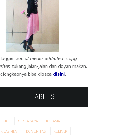
logger,
social media addicted
,
copy
riter,
tukang jalan-jalan dan doyan makan.
elengkapnya bisa dibaca
disini
.
LABELS
BUKU
CERITA SAYA
KDRAMA
KILAS FILM
KOMUNITAS
KULINER