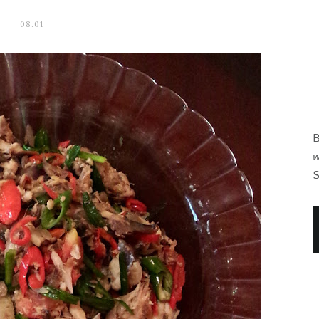
08.01
B
w
S