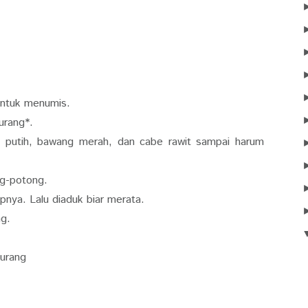
untuk menumis.
urang*.
 putih, bawang merah, dan cabe rawit sampai harum
ng-potong.
nya. Lalu diaduk biar merata.
ng.
urang