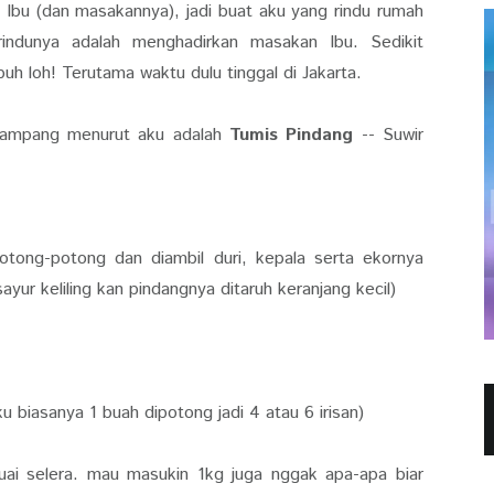
 Ibu (dan masakannya), jadi buat aku yang rindu rumah
ndunya adalah menghadirkan masakan Ibu. Sedikit
h loh! Terutama waktu dulu tinggal di Jakarta.
 gampang menurut aku adalah
Tumis Pindang
-- Suwir
potong-potong dan diambil duri, kepala serta ekornya
sayur keliling kan pindangnya ditaruh keranjang kecil)
ku biasanya 1 buah dipotong jadi 4 atau 6 irisan)
esuai selera. mau masukin 1kg juga nggak apa-apa biar