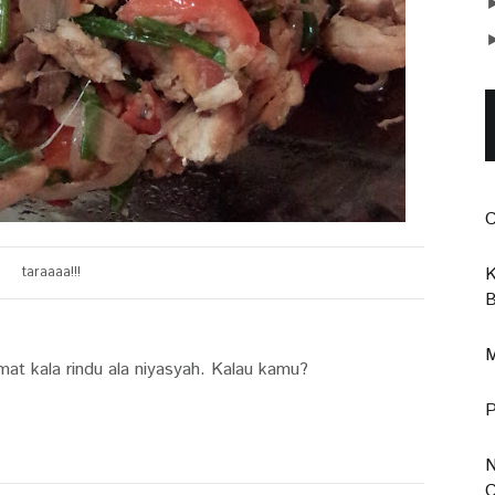
C
taraaaa!!!
K
B
M
amat kala rindu ala niyasyah. Kalau kamu?
P
N
C