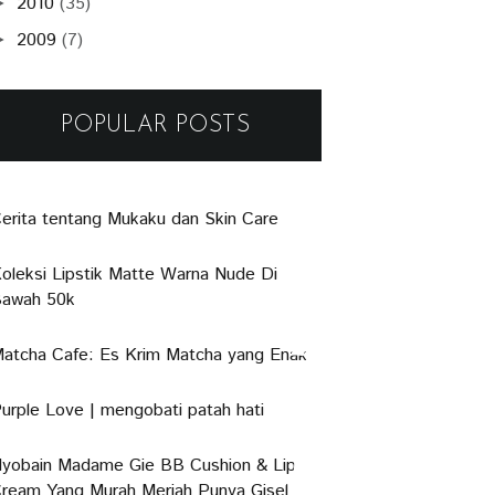
2010
(35)
►
2009
(7)
►
POPULAR POSTS
erita tentang Mukaku dan Skin Care
oleksi Lipstik Matte Warna Nude Di
awah 50k
atcha Cafe: Es Krim Matcha yang Enak
urple Love | mengobati patah hati
yobain Madame Gie BB Cushion & Lip
ream Yang Murah Meriah Punya Gisel