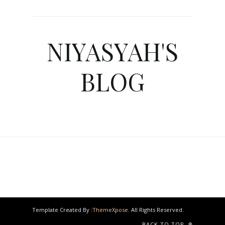
NIYASYAH'S
BLOG
Template Created By :
ThemeXpose
. All Rights Reserved.
BACK TO TOP