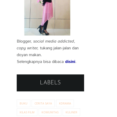
Blogger,
social media addicted
,
copy writer,
tukang jalan-jalan dan
doyan makan.
Selengkapnya bisa dibaca
disini
.
LABELS
BUKU
CERITA SAYA
KDRAMA
KILAS FILM
KOMUNITAS
KULINER