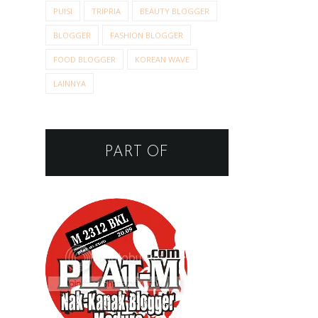
PUISI
TRIPRIA
BEAUTY BLOGGER
BLOGGER
FASHION BLOGGER
FOOD BLOGGER
KOREAN WAVE
LAINNYA
PART OF