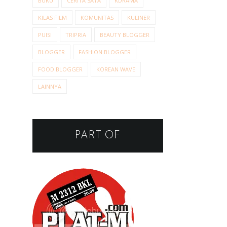
BUKU
CERITA SAYA
KDRAMA
KILAS FILM
KOMUNITAS
KULINER
PUISI
TRIPRIA
BEAUTY BLOGGER
BLOGGER
FASHION BLOGGER
FOOD BLOGGER
KOREAN WAVE
LAINNYA
PART OF