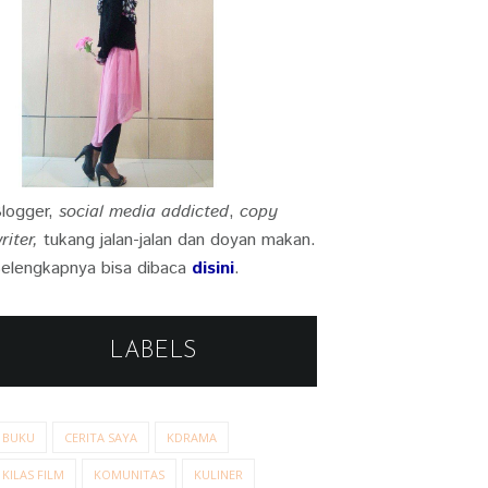
logger,
social media addicted
,
copy
riter,
tukang jalan-jalan dan doyan makan.
elengkapnya bisa dibaca
disini
.
LABELS
BUKU
CERITA SAYA
KDRAMA
KILAS FILM
KOMUNITAS
KULINER