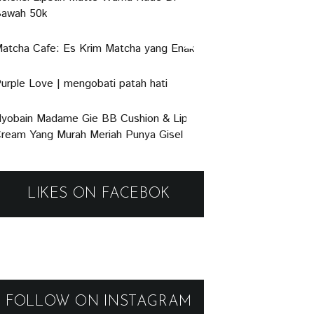
awah 50k
atcha Cafe: Es Krim Matcha yang Enak
urple Love | mengobati patah hati
yobain Madame Gie BB Cushion & Lip
ream Yang Murah Meriah Punya Gisel
LIKES ON FACEBOK
FOLLOW ON INSTAGRAM