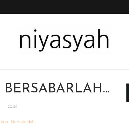
 BERSABARLAH...
22.20
tion: Bersabarlah...