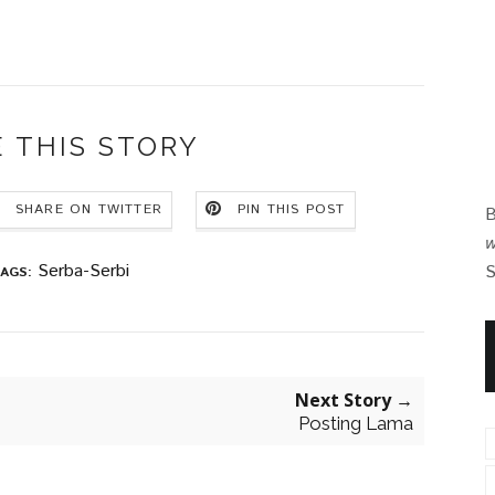
 THIS STORY
SHARE ON TWITTER
PIN THIS POST
B
w
Serba-Serbi
S
AGS:
Next Story →
Posting Lama