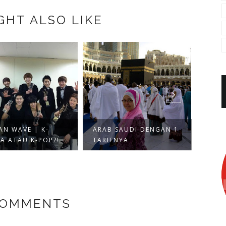
GHT ALSO LIKE
EMBA
MOM
AN WAVE | K-
ARAB SAUDI DENGAN 1
A ATAU K-POP?!
TARIFNYA
COMMENTS