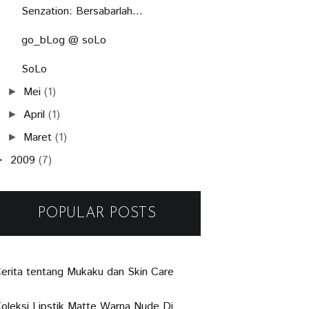
Senzation: Bersabarlah...
go_bLog @ soLo
SoLo
Mei
(1)
►
April
(1)
►
Maret
(1)
►
2009
(7)
►
POPULAR POSTS
erita tentang Mukaku dan Skin Care
oleksi Lipstik Matte Warna Nude Di